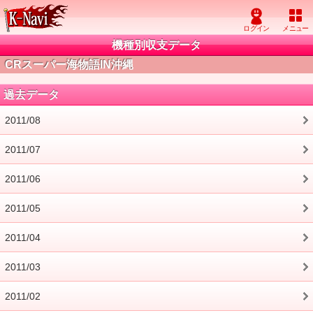
機種別収支データ
CRスーパー海物語IN沖縄
過去データ
2011/08
2011/07
2011/06
2011/05
2011/04
2011/03
2011/02