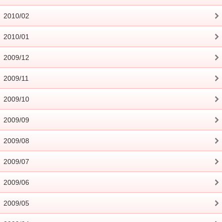
2010/02
2010/01
2009/12
2009/11
2009/10
2009/09
2009/08
2009/07
2009/06
2009/05