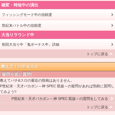
確変・時短中の演出
フィッシングモード中の信頼度
世紀末バトル中の信頼度
大当りラウンド中
初回大当り中「鬼ボーナス中」詳細
トップに戻る
教えて！パチ＆スロ
疑問を皆に質問!
教えてパチ&スロの最近の投稿はありません。
P世紀末・天才バカボン～神 SPEC 凱旋～の疑問があれば気軽に質問し
てみよう!!
P世紀末・天才バカボン～神 SPEC 凱旋～の質問をしてみる
トップに戻る