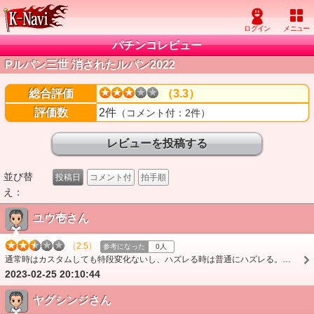
パチンコレビュー
Pルパン三世 消されたルパン2022
総合評価
（3.3）
評価数
2件
（コメント付：2件）
並び替
投稿日
コメント付
拍手順
え：
ユウ壱さん
（2.5）
参考になった
0人
通常時はカスタムしても特段変化ないし、ハズレる時は普通にハズレる。右は面白いが、当たるまでのハードルが高く、通常時（左）はすごく退屈。
2023-02-25 20:10:44
ヤグシンジさん