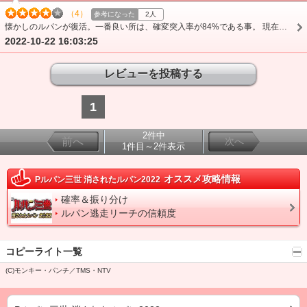
（4）
参考になった
2人
懐かしのルパンが復活。一番良い所は、確変突入率が84%である事。 現在の1/2より、安定感は抜群。当時、狂ったようにうってたのを思いだしました。
2022-10-22 16:03:25
1
2件中
前へ
次へ
1件目～2件表示
オススメ攻略情報
Pルパン三世 消されたルパン2022
確率＆振り分け
ルパン逃走リーチの信頼度
コピーライト一覧
(C)モンキー・パンチ／TMS・NTV