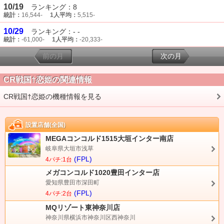
10/19
ランキング：8
統計：
16,544-
1人平均：
5,515-
10/29
ランキング：- -
統計：
-61,000-
1人平均：
-20,333-
前の月
次の月
CR戦国†恋姫の関連情報
CR戦国†恋姫の機種情報を見る
設置店舗(全国)
MEGAコンコルド1515大垣インター南店
岐阜県大垣市浅草
(FPL)
4パチ:1台
メガコンコルド1020豊田インター店
愛知県豊田市深田町
(FPL)
4パチ:2台
MQリゾート東神奈川店
神奈川県横浜市神奈川区西神奈川