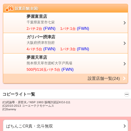
設置店舗(全国)
夢屋富里店
千葉県富里市七栄
(FWN)
(FWN)
2パチ:2台
1パチ:1台
ガリバー摂津店
大阪府摂津市別府
(FWN)
(FWN)
4パチ:5台
1パチ:3台
夢屋天草店
熊本県天草市渡町大字戸馬場
(FWN)
500円/116玉パチ:5台
設置店舗一覧(24)
コピーライト一覧
(C)武論尊・原哲夫／NSP 1983 版権許諾証KOJ-111
(C)2010-2013 コーエーテクモゲームス
(C)Sammy
ぱちんこCR真・北斗無双