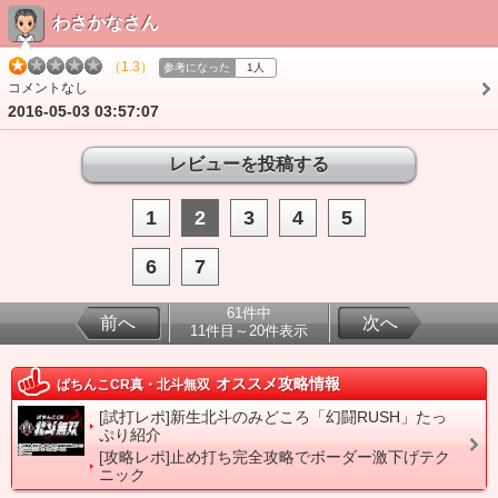
わさかなさん
（1.3）
参考になった
1人
コメントなし
2016-05-03 03:57:07
1
2
3
4
5
6
7
61件中
前へ
次へ
11件目～20件表示
オススメ攻略情報
ぱちんこCR真・北斗無双
[試打レポ]新生北斗のみどころ「幻闘RUSH」たっ
ぷり紹介
[攻略レポ]止め打ち完全攻略でボーダー激下げテク
ニック