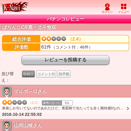
パチンコレビュー
ぱちんこCR真・北斗無双
総合評価
（2.4）
評価数
61件
（コメント付：46件）
並び替
投稿日
コメント付
拍手順
え：
マルポ―ロさん
（2.2）
参考になった
5人
単発しか引いてないのであれだけど。青図柄で当たっても全く期待感0なのが&#65533;牙狼みたいに潜伏STの可能性もあるにしてほしかった。ラウンド中に昇格ってパターンがあ…
2016-10-14 22:55:02
山岡山根さん