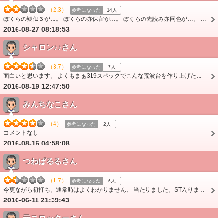
（2.3）
参考になった
14人
ぼくらの疑似３が…。 ぼくらの赤保留が…。 ぼくらの先読み赤同色が…。 ぼくらの麒麟柄が…。 めっちゃ外れます。 ベクトルがユーザーの望んでない方へ振り…
2016-08-27 08:18:53
シャロン♪♪さん
（3.7）
参考になった
7人
面白いと思います。 よくもまぁ319スペックでこんな荒波台を作り上げたもんだと感心しきりです。 ボーダーは21無いと厳しいと思います。 この台で勝とうと思ったら…
2016-08-19 12:47:50
みんちなこさん
（4）
参考になった
2人
コメントなし
2016-08-16 04:58:08
つねぱるるさん
（1.7）
参考になった
6人
今更ながら初打ち。通常時はよくわかりません。 当たりました。ST入りました。単発でした。面白くないどころじゃありません。右打ちもぶっぱだとめちゃめちゃ球減るし、…
2016-06-11 21:39:43