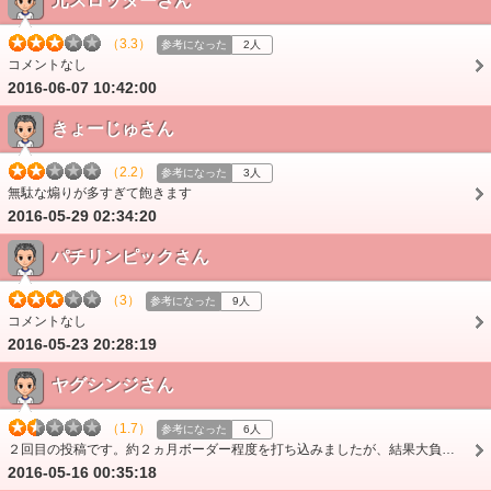
元スロッターさん
（3.3）
参考になった
2人
コメントなし
2016-06-07 10:42:00
きょーじゅさん
（2.2）
参考になった
3人
無駄な煽りが多すぎて飽きます
2016-05-29 02:34:20
パチリンピックさん
（3）
参考になった
9人
コメントなし
2016-05-23 20:28:19
ヤグシンジさん
（1.7）
参考になった
6人
２回目の投稿です。約２ヵ月ボーダー程度を打ち込みましたが、結果大負け。継続率は80%?本当にあるのか？というショボ連。2400発比率を50%より約1500発ぐらいを約80%位の…
2016-05-16 00:35:18