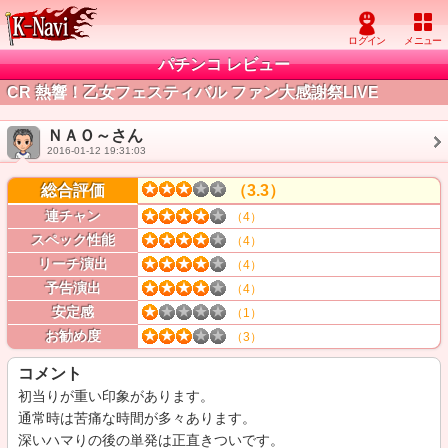
パチンコ レビュー
CR 熱響！乙女フェスティバル ファン大感謝祭LIVE
ＮＡＯ～さん
2016-01-12 19:31:03
総合評価
（3.3）
連チャン
（4）
スペック性能
（4）
リーチ演出
（4）
予告演出
（4）
安定感
（1）
お勧め度
（3）
コメント
初当りが重い印象があります。

通常時は苦痛な時間が多々あります。

深いハマりの後の単発は正直きついです。
