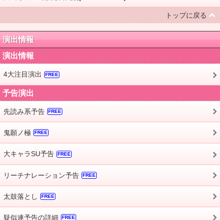
トップに戻る
演出情報
演出情報
4大注目演出
FREE
予告演出
先読み系予告
FREE
鬼願ノ極
FREE
大キャラSU予告
FREE
リーチナレーション予告
FREE
太鼓落とし
FREE
疑似連予告の詳細
FREE