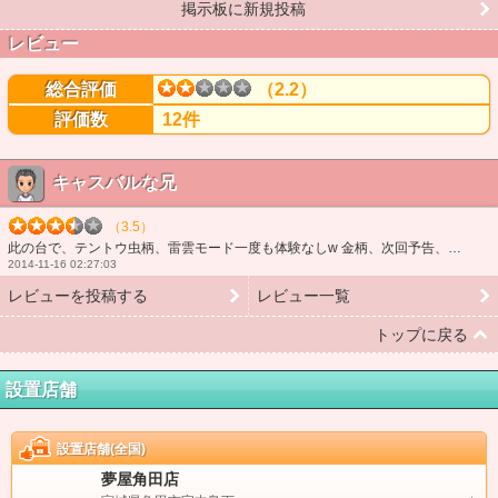
掲示板に新規投稿
レビュー
総合評価
（2.2）
評価数
12件
キャスバルな兄
（3.5）
此の台で、テントウ虫柄、雷雲モード一度も体験なしw 金柄、次回予告、天下一しかないのかと思ったわ(´・ω・`) 霧子その愛リーチも信頼度体感50％位やな…
2014-11-16 02:27:03
レビューを投稿する
レビュー一覧
トップに戻る
設置店舗
設置店舗(全国)
夢屋角田店