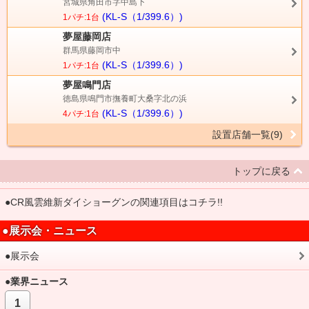
宮城県角田市字中島下
(KL-S（1/399.6）)
1パチ:1台
夢屋藤岡店
群馬県藤岡市中
(KL-S（1/399.6）)
1パチ:1台
夢屋鳴門店
徳島県鳴門市撫養町大桑字北の浜
(KL-S（1/399.6）)
4パチ:1台
設置店舗一覧(9)
トップに戻る
●CR風雲維新ダイショーグンの関連項目はコチラ!!
●展示会・ニュース
●展示会
●業界ニュース
1