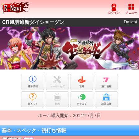
Daiichi
CR風雲維新ダイショーグン
基本情報
ツール・セグ
攻略
演出情報
教えて！
動画
クチコミ
設置店舗
ホール導入開始：2014年7月7日
基本・スペック・初打ち情報