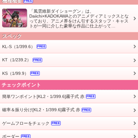
機種概要
FREE
「風雲維新ダイショーグン」は、
Daiichi×KADOKAWAとのアニメディアミックスとな
っており、アニメ界をけん引するスタッフ・キャス
トが一同に介した豪華な作品に仕上がって…
スペック
KL-S（1/399.6）
FREE
KT（1/239.2）
FREE
KS（1/99.9）
FREE
チェックポイント
簡単ワンポイント[KL2・1/399.6]霧子式 赤
FREE
確率＆振り分け[KL2・1/399.6]霧子式 赤
FREE
ゲームフローをチェック
FREE
ボーダー
FREE