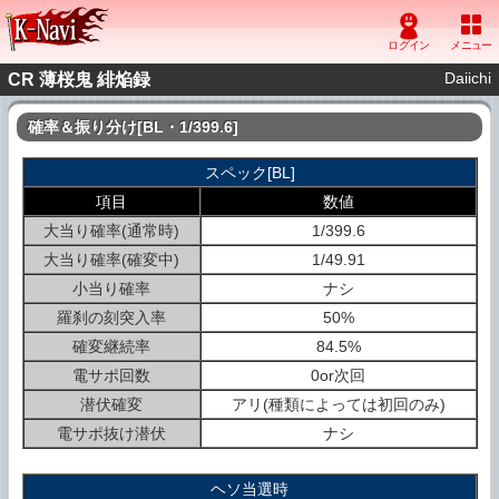
Daiichi
CR 薄桜鬼 緋焔録
確率＆振り分け[BL・1/399.6]
スペック[BL]
項目
数値
大当り確率(通常時)
1/399.6
大当り確率(確変中)
1/49.91
小当り確率
ナシ
羅刹の刻突入率
50%
確変継続率
84.5%
電サポ回数
0or次回
潜伏確変
アリ(種類によっては初回のみ)
電サポ抜け潜伏
ナシ
ヘソ当選時