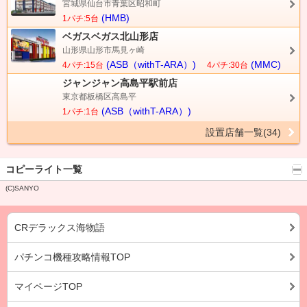
宮城県仙台市青葉区昭和町
(HMB)
1パチ:5台
ベガスベガス北山形店
山形県山形市馬見ヶ崎
(ASB（withT-ARA）)
(MMC)
4パチ:15台
4パチ:30台
ジャンジャン高島平駅前店
東京都板橋区高島平
(ASB（withT-ARA）)
1パチ:1台
設置店舗一覧(34)
コピーライト一覧
(C)SANYO
CRデラックス海物語
パチンコ機種攻略情報TOP
マイページTOP