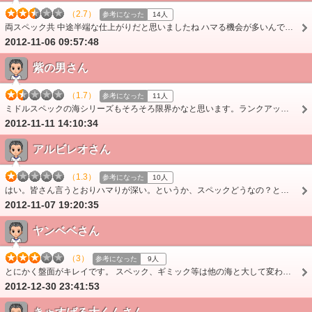
（2.7）
参考になった
14人
両スペック共 中途半端な仕上がりだと思いましたね ハマる機会が多いんです� 出玉が少ないんです� クジラッキーボーナスってホントに必要ですか？ 個人的に…
2012-11-06 09:57:48
紫の男さん
（1.7）
参考になった
11人
ミドルスペックの海シリーズもそろそろ限界かなと思います。ランクアップボーナス・新しいギミックの搭載など新しい試みをしても初当たり確率の悪さからのハマリに通常時…
2012-11-11 14:10:34
アルビレオさん
（1.3）
参考になった
10人
はい。皆さん言うとおりハマりが深い。というか、スペックどうなの？と疑問を抱く台。ランクアップのクジラッキーボーナスは新しい試みだし、良かったかな？とは思うけど…
2012-11-07 19:20:35
ヤンベベさん
（3）
参考になった
9人
とにかく盤面がキレイです。 スペック、ギミック等は他の海と大して変わらないでしょう 盤面のキレイさだけで打っています。
2012-12-30 23:41:53