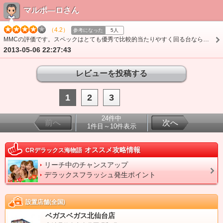
マルポ―ロさん
（4.2）
参考になった
5人
MMCの評価です。スペックはとても優秀で比較的当たりやすく回る台なら終日勝負できそうですね。好調台は嵌まっても500までには当たってくれます。時短100での引き戻せるか…
2013-05-06 22:27:43
1
2
3
24件中
前へ
次へ
1件目～10件表示
オススメ攻略情報
CRデラックス海物語
リーチ中のチャンスアップ
デラックスフラッシュ発生ポイント
設置店舗(全国)
ベガスベガス北仙台店