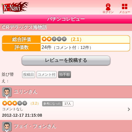
パチンコレビュー
CRデラックス海物語
総合評価
（2.1）
評価数
24件
（コメント付：12件）
並び替
投稿日
コメント付
拍手順
え：
ユリンさん
（3.2）
参考になった
17人
コメントなし
2012-12-17 21:15:08
フェイ・フォンさん