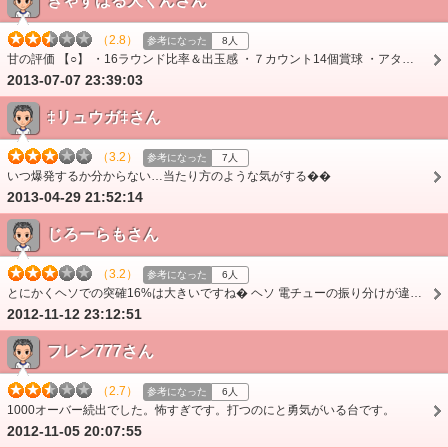
きゃすばる大くんさん
（2.8）
参考になった
8人
甘の評価 【○】 ・16ラウンド比率＆出玉感 ・７カウント14個賞球 ・アタッカー性能 ・通常時、不意に来るカニ役物からの保留変化でビックリ＆ドキドキ♪ ・映像キ…
2013-07-07 23:39:03
‡リュウガ‡さん
（3.2）
参考になった
7人
いつ爆発するか分からない…当たり方のような気がする��
2013-04-29 21:52:14
じろーらもさん
（3.2）
参考になった
6人
とにかくヘソでの突確16%は大きいですね� ヘソ 電チューの振り分けが違うんなら今までどうり電チュー3回解放にしてほしかったです 演出は相変わらず 出す台出す台ス…
2012-11-12 23:12:51
フレン777さん
（2.7）
参考になった
6人
1000オーバー続出でした。怖すぎです。打つのにと勇気がいる台です。
2012-11-05 20:07:55