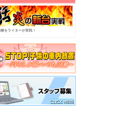
機種をライターが実戦！