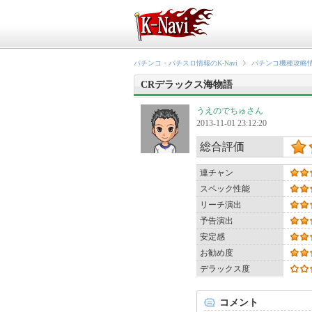
パチンコ・パチスロ情報のK-Navi
パチンコ機種攻略
CRデラックス海物語
うえのでちゅさん
2013-11-01 23:12:20
総合評価
連チャン
スペック性能
リーチ演出
予告演出
安定感
お勧め度
デラックス度
コメント