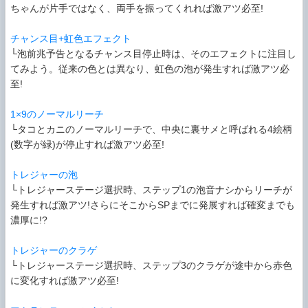
ちゃんが片手ではなく、両手を振ってくれれば激アツ必至!
チャンス目+虹色エフェクト
└泡前兆予告となるチャンス目停止時は、そのエフェクトに注目し
てみよう。従来の色とは異なり、虹色の泡が発生すれば激アツ必
至!
1×9のノーマルリーチ
└タコとカニのノーマルリーチで、中央に裏サメと呼ばれる4絵柄
(数字が緑)が停止すれば激アツ必至!
トレジャーの泡
└トレジャーステージ選択時、ステップ1の泡音ナシからリーチが
発生すれば激アツ!さらにそこからSPまでに発展すれば確変までも
濃厚に!?
トレジャーのクラゲ
└トレジャーステージ選択時、ステップ3のクラゲが途中から赤色
に変化すれば激アツ必至!