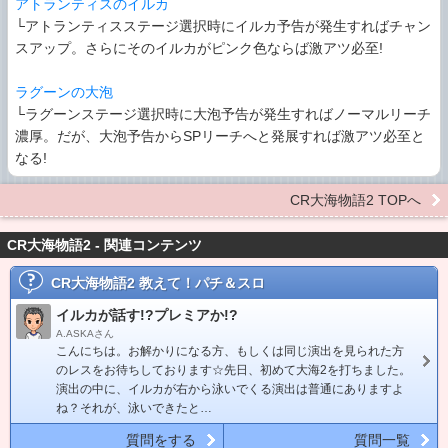
アトランティスのイルカ
└アトランティスステージ選択時にイルカ予告が発生すればチャン
スアップ。さらにそのイルカがピンク色ならば激アツ必至!
ラグーンの大泡
└ラグーンステージ選択時に大泡予告が発生すればノーマルリーチ
濃厚。だが、大泡予告からSPリーチへと発展すれば激アツ必至と
なる!
CR大海物語2 TOPへ
CR大海物語2 - 関連コンテンツ
CR大海物語2
教えて！パチ＆スロ
イルカが話す!?プレミアか!?
A.ASKAさん
こんにちは。お解かりになる方、もしくは同じ演出を見られた方
のレスをお待ちしております☆先日、初めて大海2を打ちました。
演出の中に、イルカが右から泳いでくる演出は普通にありますよ
ね？それが、泳いできたと…
質問をする
質問一覧