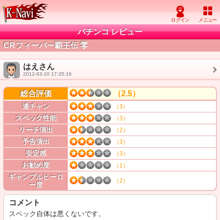
パチンコ レビュー
CRフィーバー覇王伝 零
はえさん
2012-03-10 17:35:16
総合評価
（2.5）
連チャン
（3）
スペック性能
（3）
リーチ演出
（2）
予告演出
（3）
安定感
（3）
お勧め度
（1）
ギャンブルヒーロ
（2）
ー度
コメント
スペック自体は悪くないです。
