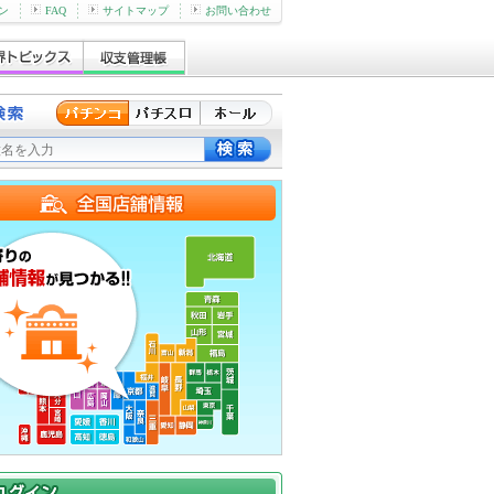
ン
FAQ
サイトマップ
お問い合わせ