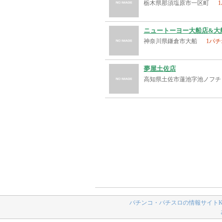
栃木県那須塩原市一区町
ニュートーヨー大船店&大
神奈川県鎌倉市大船
1パチ
夢屋土佐店
高知県土佐市蓮池字池ノフチ
パチンコ・パチスロの情報サイトK-N