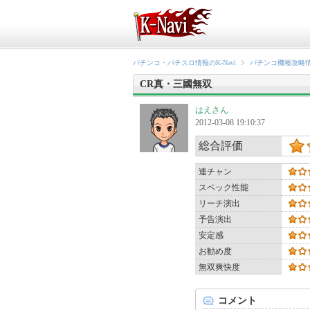
パチンコ・パチスロ情報のK-Navi
パチンコ機種攻略
CR真・三國無双
はえさん
2012-03-08 19:10:37
総合評価
連チャン
スペック性能
リーチ演出
予告演出
安定感
お勧め度
無双爽快度
コメント