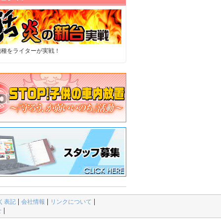
機種をライターが実戦！
く表記
会社情報
リンクについて
せ