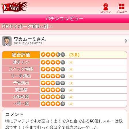
パチンコ レビュー
CRサイボーグ009～絆～
ワカムーミさん
2012-12-09 07:07:53
総合評価
（3.8）
連チャン
（4）
スペック性能
（4）
リーチ演出
（4）
予告演出
（3）
安定感
（4）
お勧め度
（4）
～絆～度
（4）
コメント
特にアマデジですが面白くよくできた台である�Q但しスルーは残
念です！！今まで打った台は全て残念スルーでした
