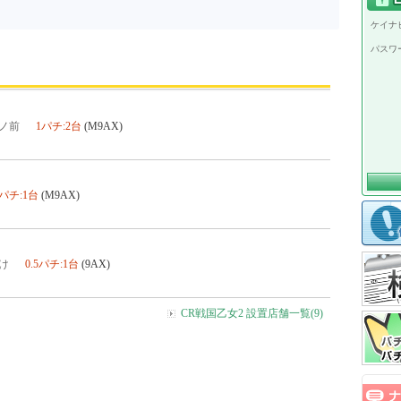
ケイナビ
パスワ
ノ前
1パチ:2台
(M9AX)
1パチ:1台
(M9AX)
け
0.5パチ:1台
(9AX)
CR戦国乙女2 設置店舗一覧(9)