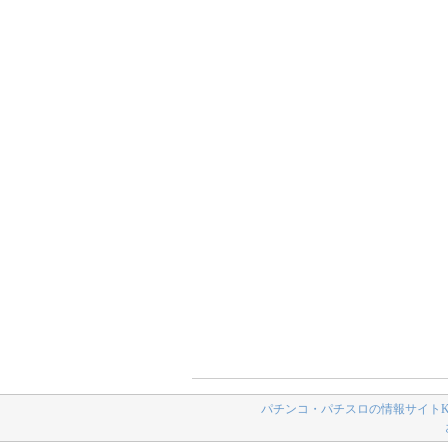
パチンコ・パチスロの情報サイトK-N