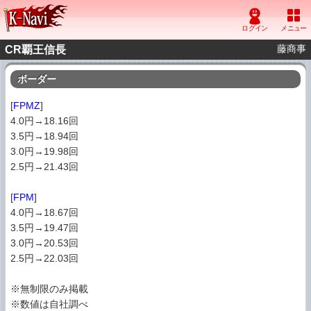
藤商事
CR覇王信長
ボーダー
[
FPMZ
]
4.0円→18.16回
3.5円→18.94回
3.0円→19.98回
2.5円→21.43回
[
FPM
]
4.0円→18.67回
3.5円→19.47回
3.0円→20.53回
2.5円→22.03回
※無制限のみ掲載
※数値は自社調べ