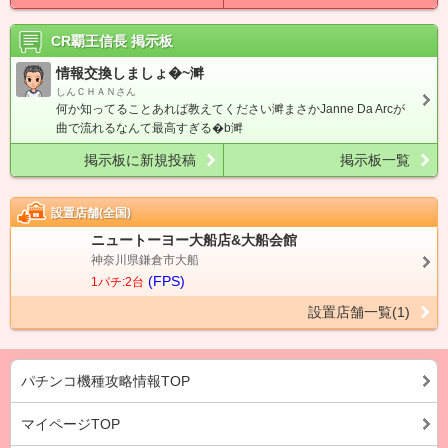
CR覇王信長
掲示板
情報交換しましょ�~溿
しんＣＨＡＮさん
何か知ってることあれば教えてください溿まさかJanne Da Arcが
曲で流れるなんて最高すぎる�b溿
掲示板に新規投稿
掲示板一覧
設置店舗(全国)
ニュートーヨー大船店&大船会館
神奈川県鎌倉市大船
(FPS)
1パチ:2台
設置店舗一覧(1)
パチンコ機種攻略情報TOP
マイページTOP