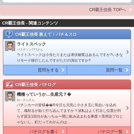
CR覇王信長 TOPへ
CR覇王信長 - 関連コンテンツ
CR覇王信長
教えて！パチ＆スロ
ライトスペック
パクチソン777さん
ライトスペックは小当たりまたは潜伏確変はあるんですか?いきな
りモード移行したんですがただの演出ですか?
質問をする
質問一覧
CR覇王信長
パチログ
機種っていうか…生産元？�
ね～さんさん
パチンカーの皆様��R今日も元気に小さき玉に気合いを込め
て、魂削るが如く打ち込んでますか？淲私はよく打出し位置が判
らず貸玉1回分があっちゅー間に飲み込まれる事度々焏所詮プロじ
ゃないし、釘だってわかんのは…
パチログを書く
パチログ一覧