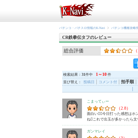
パチンコ・パチスロ情報のK-Navi
パチンコ機種攻略
CR鉄拳伝タフのレビュー
総合評価
（
1～10
検索結果：
31
件中
件
拍手順
並び替え：
投稿日
コメント付
こまってぃー
（2.8）
面白い今日打った感想はホ
ねこれで出玉が多かったら
ガンマレイ