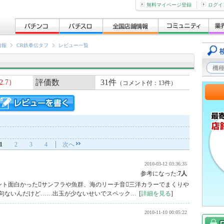
無料マイページ登録
ログイ
情報
CR鉄拳伝タフ
レビュー一覧
評価数
31件
2.7）
（コメント付：13件）
1
2
3
4
次へ
2010-03-12 03:36:35
参考になった:
7人
ント面白かったサンフラや魚群、海のリーチ音三洋カラーでまくりや
文句ないんだけど……出玉が少ないせいでスペック…
[
詳細を見る
]
2010-11-10 00:05:22