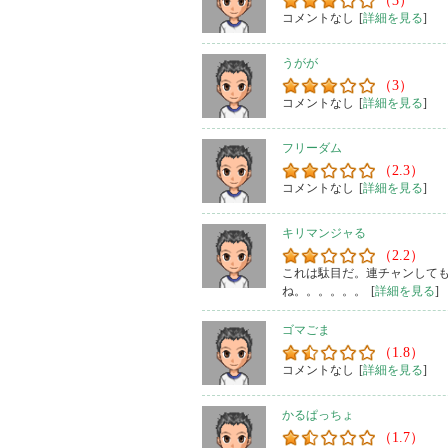
（3）
コメントなし
[
詳細を見る
]
うがが
（3）
コメントなし
[
詳細を見る
]
フリーダム
（2.3）
コメントなし
[
詳細を見る
]
キリマンジャる
（2.2）
これは駄目だ。連チャンして
ね。。。。。。
[
詳細を見る
]
ゴマごま
（1.8）
コメントなし
[
詳細を見る
]
かるぱっちょ
（1.7）