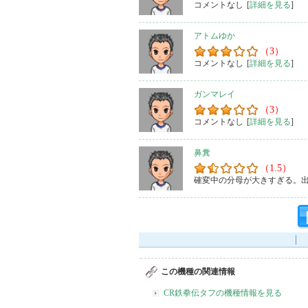
コメントなし
[
詳細を見る
]
アトムゆか
（3）
コメントなし
[
詳細を見る
]
ガンマレイ
（3）
コメントなし
[
詳細を見る
]
鼻糞
（1.5）
確変中の分母が大きすぎる。
この機種の関連情報
CR鉄拳伝タフの機種情報を見る