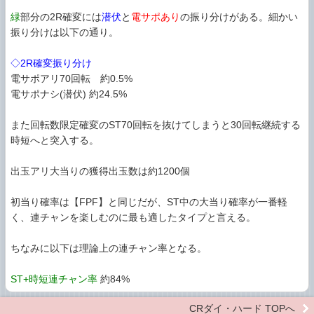
緑
部分の2R確変には
潜伏
と
電サポあり
の振り分けがある。細かい
振り分けは以下の通り。
◇2R確変振り分け
電サポアリ70回転 約0.5%
電サポナシ(潜伏) 約24.5%
また回転数限定確変のST70回転を抜けてしまうと30回転継続する
時短へと突入する。
出玉アリ大当りの獲得出玉数は約1200個
初当り確率は【FPF】
と同じだが、ST中の大当り確率が一番軽
く、連チャンを楽しむのに最も適したタイプと言える。
ちなみに以下は理論上の連チャン率となる。
ST+時短連チャン率
約84%
CRダイ・ハード TOPへ