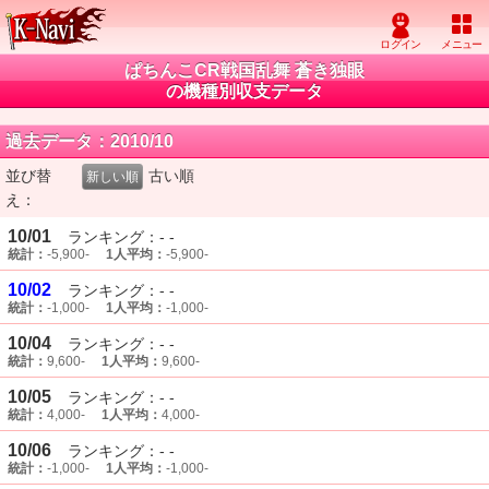
ぱちんこCR戦国乱舞 蒼き独眼
の機種別収支データ
過去データ：2010/10
並び替
古い順
新しい順
え：
10/01
ランキング：- -
統計：
-5,900-
1人平均：
-5,900-
10/02
ランキング：- -
統計：
-1,000-
1人平均：
-1,000-
10/04
ランキング：- -
統計：
9,600-
1人平均：
9,600-
10/05
ランキング：- -
統計：
4,000-
1人平均：
4,000-
10/06
ランキング：- -
統計：
-1,000-
1人平均：
-1,000-