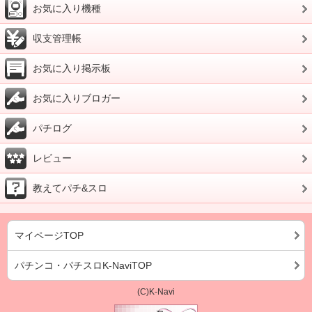
お気に入り機種
収支管理帳
お気に入り掲示板
お気に入りブロガー
パチログ
レビュー
教えてパチ&スロ
マイページTOP
パチンコ・パチスロK-NaviTOP
(C)K-Navi