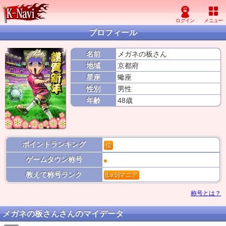
プロフィール
名前
メガネの板さん
地域
京都府
星座
蠍座
性別
男性
年齢
48歳
ポイントランキング
位
ゲームタウン称号
教えて称号ランク
[Lv.5]マニア
称号とは？
メガネの板さんさんのマイデータ