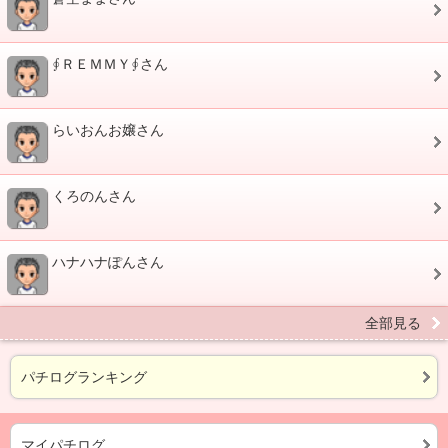
∮ＲＥＭＭＹ∮さん
らいおんお嬢さん
くろのんさん
ハナハナぽんさん
全部見る
パチログランキング
マイパチログ