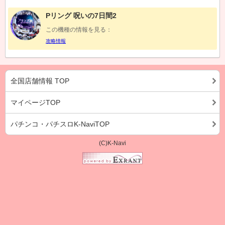
Pリング 呪いの7日間2
この機種の情報を見る：
攻略情報
全国店舗情報 TOP
マイページTOP
パチンコ・パチスロK-NaviTOP
(C)K-Navi