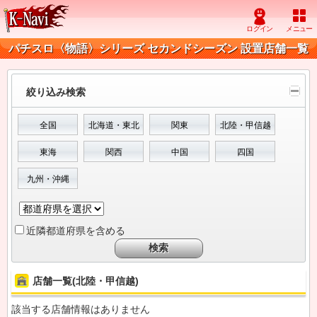
パチスロ〈物語〉シリーズ セカンドシーズン 設置店舗一覧
絞り込み検索
全国
北海道・東北
関東
北陸・甲信越
東海
関西
中国
四国
九州・沖縄
近隣都道府県を含める
店舗一覧(北陸・甲信越)
該当する店舗情報はありません