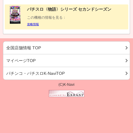
パチスロ〈物語〉シリーズ セカンドシーズン
この機種の情報を見る：
攻略情報
全国店舗情報 TOP
マイページTOP
パチンコ・パチスロK-NaviTOP
(C)K-Navi