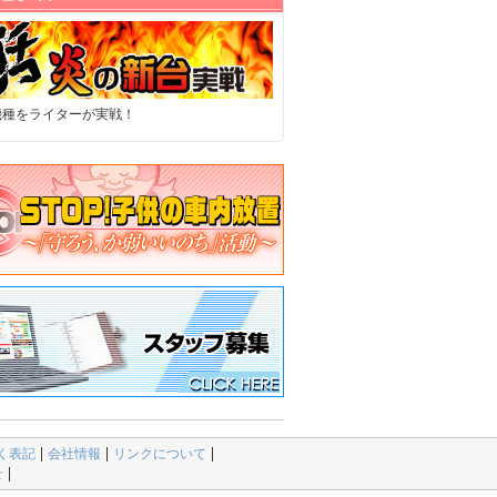
機種をライターが実戦！
く表記
会社情報
リンクについて
せ