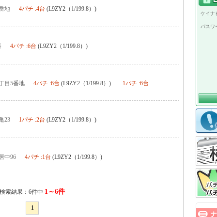
番地
4パチ :4台
(L9ZY2（1/199.8）)
ケイナビ
パスワ
番
4パチ :6台
(L9ZY2（1/199.8）)
丁目5番地
4パチ :6台
(L9ZY2（1/199.8）)
1パチ :6台
23
1パチ :2台
(L9ZY2（1/199.8）)
中96
4パチ :1台
(L9ZY2（1/199.8）)
1～6件
検索結果：6件中
1