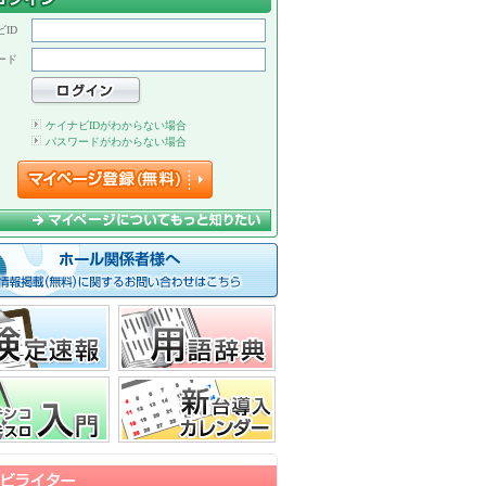
ID
ード
ケイナビIDがわからない場合
パスワードがわからない場合