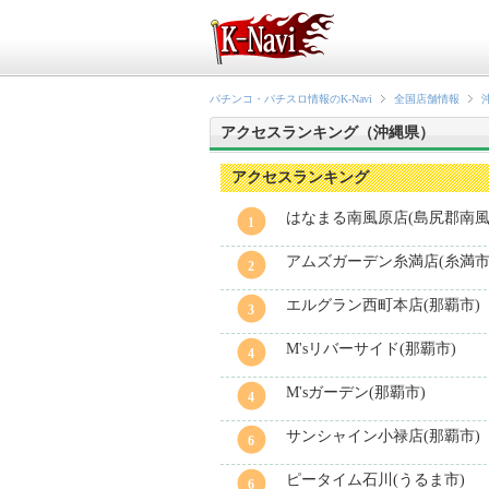
パチンコ・パチスロ情報のK-Navi
全国店舗情報
アクセスランキング（沖縄県）
アクセスランキング
はなまる南風原店(島尻郡南風
1
アムズガーデン糸満店(糸満市
2
エルグラン西町本店(那覇市)
3
M'sリバーサイド(那覇市)
4
M'sガーデン(那覇市)
4
サンシャイン小禄店(那覇市)
6
ピータイム石川(うるま市)
6