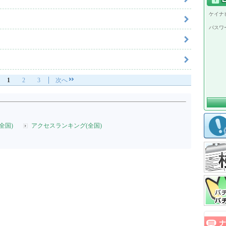
ケイナビ
パスワ
1
2
3
次へ
全国)
アクセスランキング(全国)