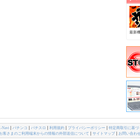
最新
avi
パチンコ
パチスロ
利用規約
プライバシーポリシー
特定商取引に基づ
お客さまのご利用端末からの情報の外部送信について
サイトマップ
お問い合わ