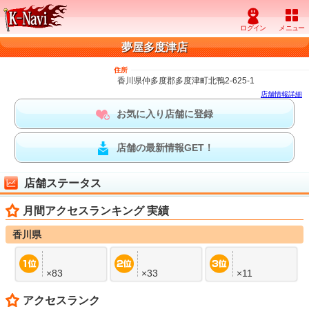
夢屋多度津店
住所
香川県仲多度郡多度津町北鴨2-625-1
店舗情報詳細
お気に入り店舗に登録
店舗の最新情報GET！
店舗ステータス
月間アクセスランキング 実績
香川県
×83
×33
×11
アクセスランク