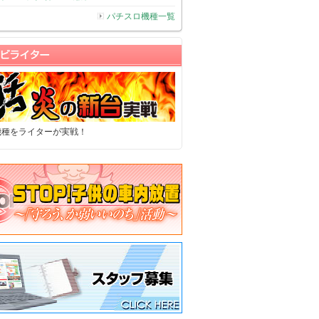
パチスロ機種一覧
機種をライターが実戦！