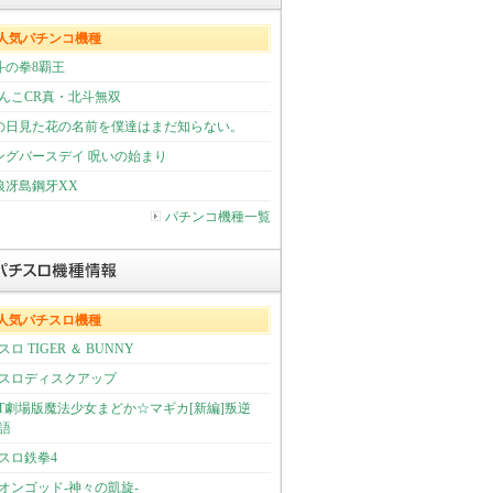
人気パチンコ機種
斗の拳8覇王
んこCR真・北斗無双
の日見た花の名前を僕達はまだ知らない。
ングバースデイ 呪いの始まり
狼冴島鋼牙XX
パチンコ機種一覧
人気パチスロ機種
ロ TIGER ＆ BUNNY
スロディスクアップ
OT劇場版魔法少女まどか☆マギカ[新編]叛逆
語
スロ鉄拳4
オンゴッド-神々の凱旋-