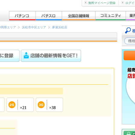
無料マイページ登録
ログイ
静岡県エリア
浜松市中区エリア
夢屋浜松店
×21
×38