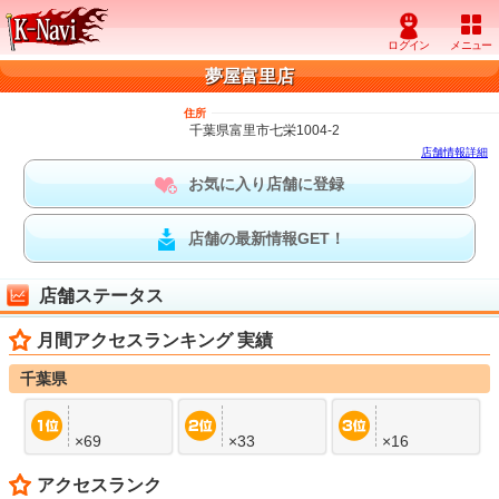
夢屋富里店
住所
千葉県富里市七栄1004-2
店舗情報詳細
お気に入り店舗に登録
店舗の最新情報GET！
店舗ステータス
月間アクセスランキング 実績
千葉県
×69
×33
×16
アクセスランク