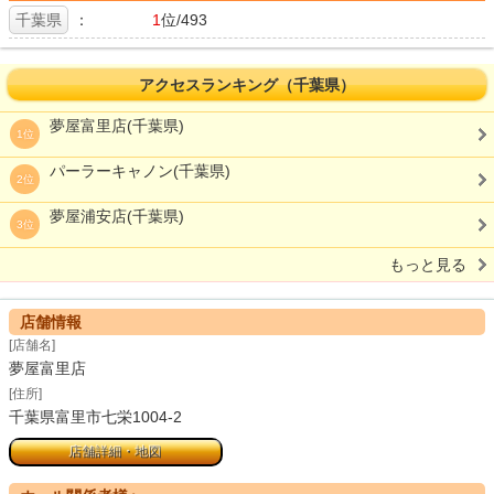
千葉県
：
1
位/493
アクセスランキング（千葉県）
夢屋富里店(千葉県)
1位
パーラーキャノン(千葉県)
2位
夢屋浦安店(千葉県)
3位
もっと見る
店舗情報
[店舗名]
夢屋富里店
[住所]
千葉県富里市七栄1004-2
店舗詳細・地図