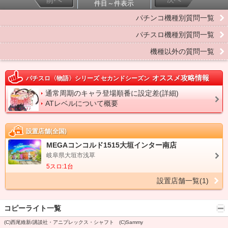
件目～件表示
パチンコ機種別質問一覧
パチスロ機種別質問一覧
機種以外の質問一覧
オススメ攻略情報
パチスロ〈物語〉シリーズ セカンドシーズン
通常周期のキャラ登場順番に設定差(詳細)
ATレベルについて概要
設置店舗(全国)
MEGAコンコルド1515大垣インター南店
岐阜県大垣市浅草
5スロ:1台
設置店舗一覧(1)
コピーライト一覧
(C)西尾維新/講談社・アニプレックス・シャフト (C)Sammy