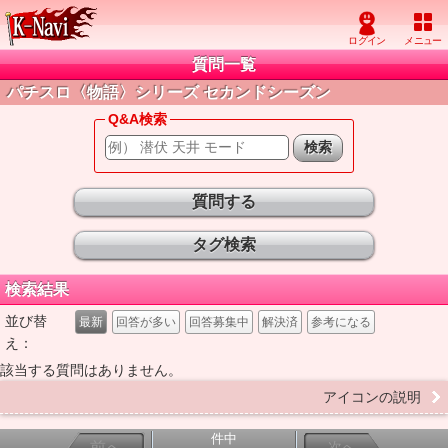
質問一覧
パチスロ〈物語〉シリーズ セカンドシーズン
Q&A検索
質問する
タグ検索
検索結果
並び替
最新
回答が多い
回答募集中
解決済
参考になる
え：
該当する質問はありません。
アイコンの説明
件中
前へ
次へ