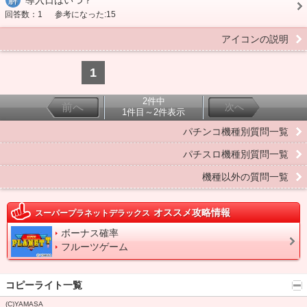
解
導入日はいつ？
回答数：1
参考になった:15
アイコンの説明
1
2件中
前へ
次へ
1件目～2件表示
パチンコ機種別質問一覧
パチスロ機種別質問一覧
機種以外の質問一覧
オススメ攻略情報
スーパープラネットデラックス
ボーナス確率
フルーツゲーム
コピーライト一覧
(C)YAMASA