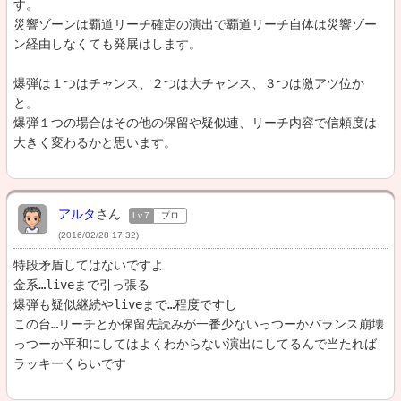
す。

災響ゾーンは覇道リーチ確定の演出で覇道リーチ自体は災響ゾー
ン経由しなくても発展はします。

爆弾は１つはチャンス、２つは大チャンス、３つは激アツ位か
と。

爆弾１つの場合はその他の保留や疑似連、リーチ内容で信頼度は
大きく変わるかと思います。
アルタ
さん
Lv.7
プロ
(2016/02/28 17:32)
特段矛盾してはないですよ

金系…liveまで引っ張る

爆弾も疑似継続やliveまで…程度ですし

この台…リーチとか保留先読みが一番少ないっつーかバランス崩壊
っつーか平和にしてはよくわからない演出にしてるんで当たれば
ラッキーくらいです