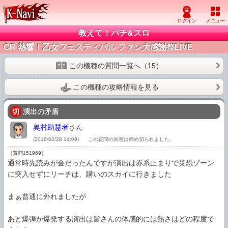
教えて！パチ&スロ
CR 熱響！乙女フェスティバル ファン大感謝祭LIVE
この機種の質問一覧へ（15）
この機種の攻略情報を見る
切
演出の矛盾
奥村助慧者
さん
(2016/02/28 14:09)
この質問の回答は締め切られました。
（質問151969）
通常時先読みが金だったんですが演出は赤系止まりで災恐ゾーン
に突入せずにリーチは、購いのスカイに行きました

まぁ普通に外れましたが

あと爆弾が爆発する演出は皆さんの体感的には熱さはどの程度で