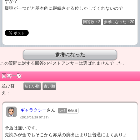
すか？

爆弾が一つだと基本的に継続させる位しかしてくれないので
回答数：2
参考になった：20
この質問に対する回答のベストアンサーは選ばれませんでした。
回答一覧
並び替
新しい順
古い順
え：
ギャラクシー
さん
Lv.4
検証員
(2016/02/29 07:37)
矛盾は無いです。

先読みが金でもそこから赤系の演出止まりは普通によくありま