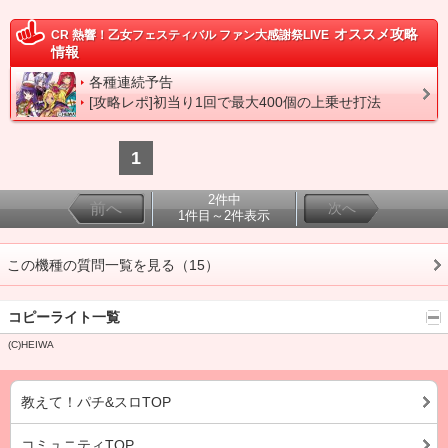
オススメ攻略
CR 熱響！乙女フェスティバル ファン大感謝祭LIVE
情報
各種連続予告
[攻略レポ]初当り1回で最大400個の上乗せ打法
1
2件中
前へ
次へ
1件目～2件表示
この機種の質問一覧を見る（15）
コピーライト一覧
(C)HEIWA
教えて！パチ&スロTOP
コミュニティTOP