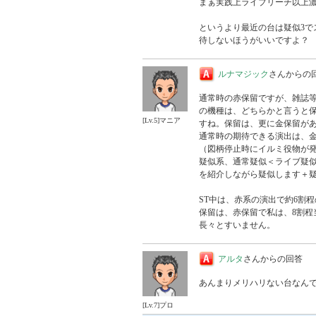
まぁ実践上ライブリーチ以上濃
というより最近の台は疑似3
待しないほうがいいですよ？
ルナマジック
さんからの
通常時の赤保留ですが、雑誌等
の機種は、どちらかと言うと
[Lv.5]マニア
すね。保留は、更に金保留があ
通常時の期待できる演出は、
（図柄停止時にイルミ役物が発
疑似系、通常疑似＜ライブ疑
を紹介しながら疑似します＋疑似
ST中は、赤系の演出で約6割程
保留は、赤保留で私は、8割程
長々とすいません。
アルタ
さんからの回答
あんまりメリハリない台なん
[Lv.7]プロ