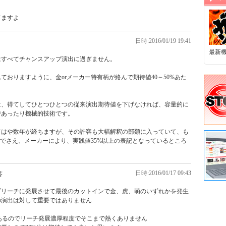
てますよ
日時:2016/01/19 19:41
最新
すべてチャンスアップ演出に過ぎません。

ておりますように、金orメーカー特有柄が絡んで期待値40～50%あた
は、得てしてひとつひとつの従来演出期待値を下げなければ、容量的に
あったり機械的技術です。

てはや数年が経ちますが、その許容も大幅解釈の部類に入っていて、も
類でさえ、メーカーにより、実践値35%以上の表記となっているところ
日時:2016/01/17 09:43
答
ブリーチに発展させて最後のカットインで金、虎、萌のいずれかを発生
演出は対して重要ではありません

あるのでリーチ発展濃厚程度でそこまで熱くありません
