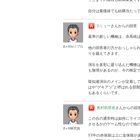
自分は最後緑でも結構当たっ
Dリュー
さんからの回答
基準の新しい機種は、赤系統は
[Lv.6]セミプロ
他の回答者の方がおっしゃられ
りを越えてきます。

演出を多彩に盛り込んだ機種
も無理があるのが、今の検定で
疑似連演出のメインが定着し
はや“ゲキアツ”と呼ばれる部
もあるくらいです。
奥村助慧者
さんからの回
この台の通常時は如何にライ
させるかのゲーム性なので他の
[Lv.8]研究員
ST中の赤保留は上に金保留が