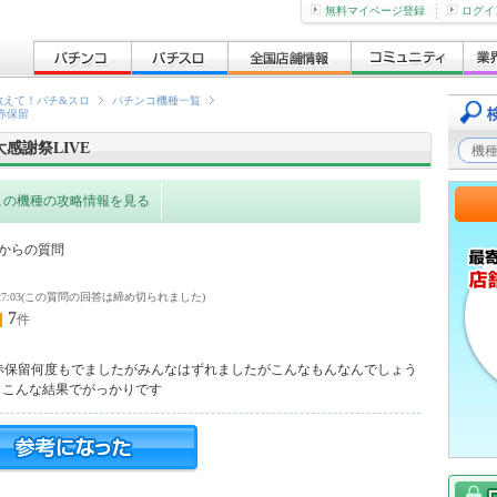
無料マイページ登録
ログイ
教えて！パチ&スロ
パチンコ機種一覧
赤保留
感謝祭LIVE
この機種の攻略情報を見る
からの質問
5 23:27:03(この質問の回答は締め切られました)
7
件
赤保留何度もでましたがみんなはずれましたがこんなもんなんでしょう
もこんな結果でがっかりです