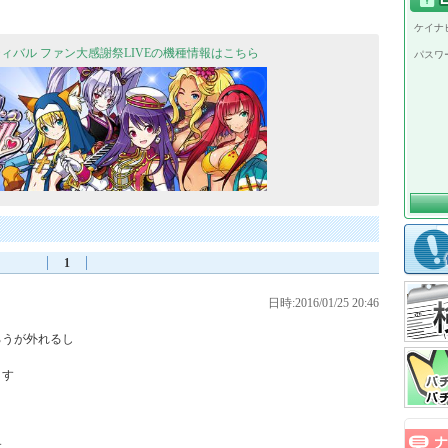
ケイナビ
ティバル ファン大感謝祭LIVEの機種情報はこちら
パスワ
1
日時:2016/01/25 20:46
うが外れるし

す


