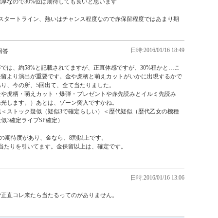
厚なので30%位は期待しても良いと思います

でスタートライン、熱いはチャンス程度なので赤保留程度ではあまり期
日時:2016/01/16 18:49
回答
では、約58%と記載されてますが、正直体感ですが、30%程かと…こ
保留より演出が重要です。金や虎柄と萌えカットがいかに出現するかで
り、今の所、5回出て、全て当たりました。

金や虎柄・萌えカット・爆弾・プレゼントや赤先読みとイルミ先読み
光します。）あとは、ゾーン突入ですかね。

似＜ストック疑似（疑似3で確定らしい）＜歴代疑似（歴代乙女の機種
3確定ライブSP確定）

の期待度があり、金なら、8割以上です。

当たりを引いてます。金保留以上は、確定です。

日時:2016/01/16 13:06
で正直コレ来たら当たるってのがありません。