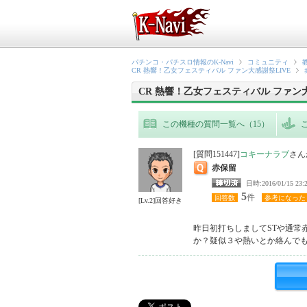
パチンコ・パチスロ情報のK-Navi
コミュニティ
CR 熱響！乙女フェスティバル ファン大感謝祭LIVE
CR 熱響！乙女フェスティバル ファン大
この機種の質問一覧へ（15）
[質問151447]
コキーナラブ
さん
赤保留
日時:2016/01/1
5
件
回答数
参考になった
[Lv.2]回答好き
昨日初打ちしましてSTや通常
か？疑似３や熱いとか絡んで