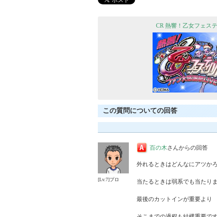
CR 熱響！乙女フェス
この質問についての回答
百の木
さんからの回答
外れるときはどんなにアツかろ
[Lv.7]プロ
当たるときは弱系でも当たりま
最後のカットインが重要より

そこまでの過程も結構重要です