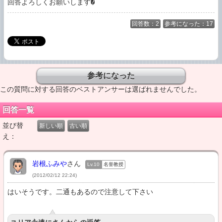
回答よろしくお願いします�
回答数：2
参考になった：17
この質問に対する回答のベストアンサーは選ばれませんでした。
回答一覧
並び替
新しい順
古い順
え：
岩根ふみや
さん
Lv.10
名誉教授
(2012/02/12 22:24)
はいそうです。二通もあるので注意して下さい