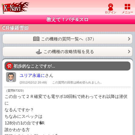
教えて！パチ&スロ
CR修羅雪姫
この機種の質問一覧へ（37）
この機種の攻略情報を見る
切
初歩的なことですが...
ユリア永遠に
さん
(2012/02/12 20:49)
この質問の回答は締め切られました。
（質問67323）
この台って２Ｒ確変でも電サポ10回転で終わってそれ以降は潜伏
に

なるんですか？

ちなみにスペックは

128分の1の台です�R

誰かわかる方
