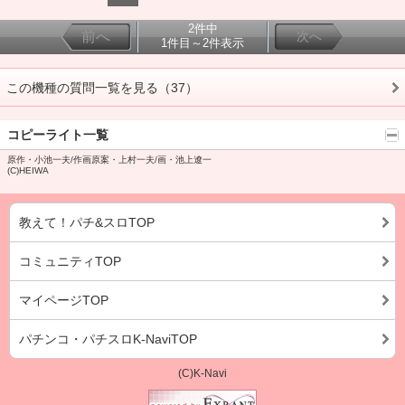
2件中
前へ
次へ
1件目～2件表示
この機種の質問一覧を見る（37）
コピーライト一覧
原作・小池一夫/作画原案・上村一夫/画・池上遼一
(C)HEIWA
教えて！パチ&スロTOP
コミュニティTOP
マイページTOP
パチンコ・パチスロK-NaviTOP
(C)K-Navi