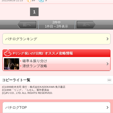
10
3
2022/06/26 22:15
1
2件中
前へ
次へ
1件目～2件表示
パチログランキング
オススメ攻略情報
Pリング 呪いの7日間2
確率＆振り分け
潜伏ランプ攻略
コピーライト一覧
(C)1999鈴木光司 発行：株式会社KADOKAWA 角川書店
(C)1998「リング」「らせん」製作委員会
(C)JFJ CO., LTD. ALL RIGHTS RESERVED.
パチログTOP