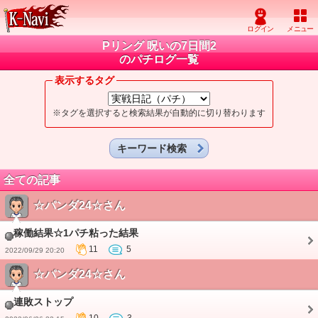
Pリング 呪いの7日間2
のパチログ一覧
表示するタグ
※タグを選択すると検索結果が自動的に切り替わります
キーワード検索
全ての記事
☆パンダ24☆さん
稼働結果☆1パチ粘った結果
11
5
2022/09/29 20:20
☆パンダ24☆さん
連敗ストップ