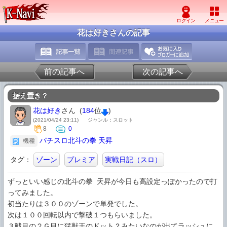
花は好きさんの記事
前の記事へ
次の記事へ
据え置き？
花は好き
さん (
184
位
)
(2021/04/24 23:11)
ジャンル：スロット
8
0
パチスロ北斗の拳 天昇
機種
タグ：
ゾーン
プレミア
実戦日記（スロ）
ずっといい感じの北斗の拳 天昇が今日も高設定っぽかったので打
ってみました。 

初当たりは３００のゾーンで単発でした。 

次は１００回転以内で撃破１つもらいました。 

３戦目の２Ｇ目に猛獣王のドット？みたいなのが出てラッシュに