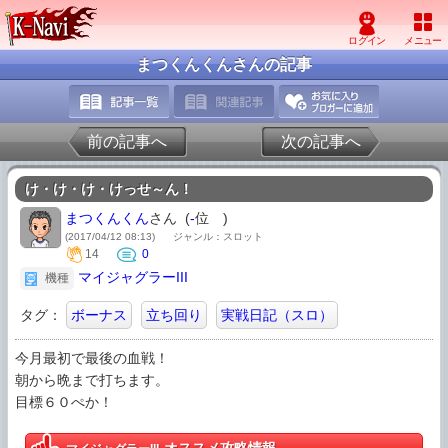
まつくんくんさんの記事
前の記事へ
次の記事へ
け・け・け・けっせ～ん！
まつくんくん
さん (
-
位
)
(2017/04/12 08:13)
ジャンル：スロット
14
0
マイジャグラーIII
機種
タグ：
ボーナス
立ち回り
実戦日記（スロ）
今月最初で最後の血戦！

朝から晩まで打ちます。

目標６０ぺか！