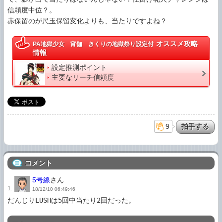
信頼度中位？。

赤保留のが尺玉保留変化よりも、当たりですよね？
オススメ攻略
PA地獄少女 宵伽 きくりの地獄祭り設定付
情報
設定推測ポイント
主要なリーチ信頼度
9
コメント
5号線
さん
1.
18/12/10 06:49:46
だんじりLUSHは5回中当たり2回だった。