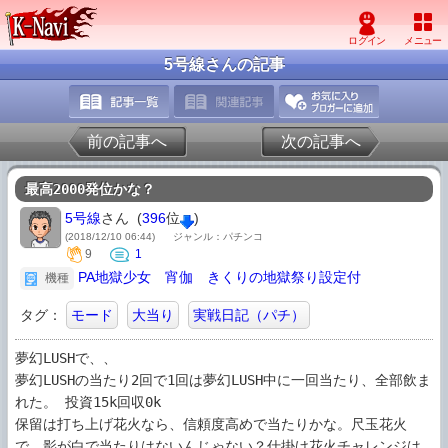
5号線さんの記事
前の記事へ
次の記事へ
最高2000発位かな？
5号線
さん (
396
位
)
(2018/12/10 06:44)
ジャンル：パチンコ
9
1
PA地獄少女 宵伽 きくりの地獄祭り設定付
機種
タグ：
モード
大当り
実戦日記（パチ）
夢幻LUSHで、、

夢幻LUSHの当たり2回で1回は夢幻LUSH中に一回当たり、全部飲ま
れた。 投資15k回収0k

保留は打ち上げ花火なら、信頼度高めで当たりかな。尺玉花火
で、影が白で当たりはないんじゃない？仕掛け花火チャレンジは