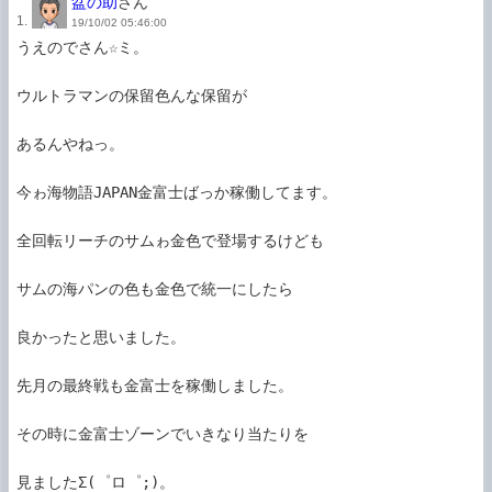
盆の助
さん
1.
19/10/02 05:46:00
うえのでさん☆ミ。

ウルトラマンの保留色んな保留が

あるんやねっ。

今ゎ海物語JAPAN金富士ばっか稼働してます。

全回転リーチのサムゎ金色で登場するけども

サムの海パンの色も金色で統一にしたら

良かったと思いました。

先月の最終戦も金富士を稼働しました。

その時に金富士ゾーンでいきなり当たりを

見ましたΣ(゜ロ゜;)。
