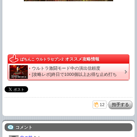
オススメ攻略情報
ぱちんこ ウルトラセブン2
ウルトラ激闘モード中の演出信頼度
[攻略レポ]終日で1000個以上お得な止め打ち
12
コメント