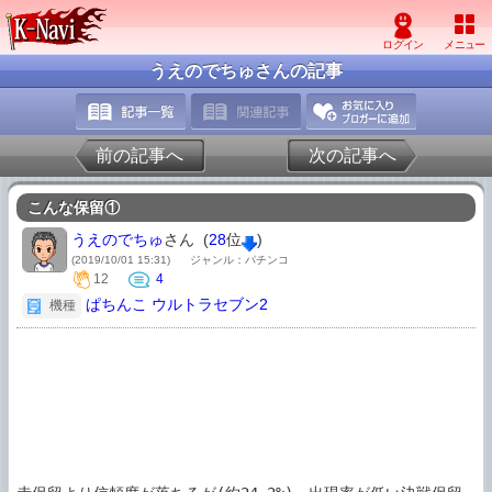
うえのでちゅさんの記事
前の記事へ
次の記事へ
こんな保留①
うえのでちゅ
さん (
28
位
)
(2019/10/01 15:31)
ジャンル：パチンコ
12
4
ぱちんこ ウルトラセブン2
機種