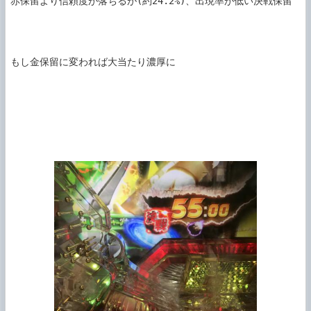
赤保留より信頼度が落ちるが(約24.2%)、出現率が低い決戦保留

もし金保留に変われば大当たり濃厚に
