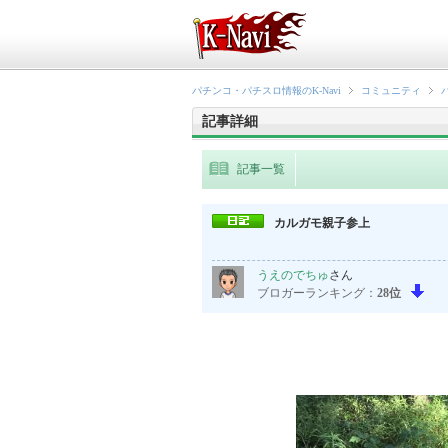
パチンコ・パチスロ情報のK-Navi
コミュニティ
記事詳細
記事一覧
カルガモ親子参上
うえのでちゅ
さん
ブロガーランキング：
28位