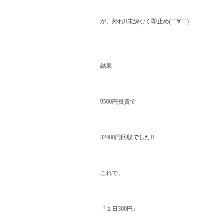
が、外れ未練なく即止め(￣∀￣)

結果

9500円投資で

32400円回収でした

これで、

『１日300円』
