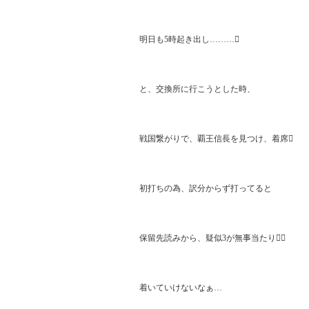
明日も5時起き出し………

と、交換所に行こうとした時、

戦国繋がりで、覇王信長を見つけ、着席

初打ちの為、訳分からず打ってると

保留先読みから、疑似3が無事当たり

着いていけないなぁ…
