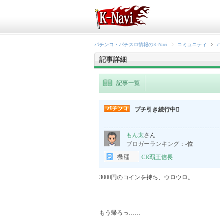
パチンコ・パチスロ情報のK-Navi
コミュニティ
記事詳細
記事一覧
プチ引き続行中
もん太
さん
ブロガーランキング：
-位
CR覇王信長
3000円のコインを持ち、ウロウロ。

もう帰ろっ……
