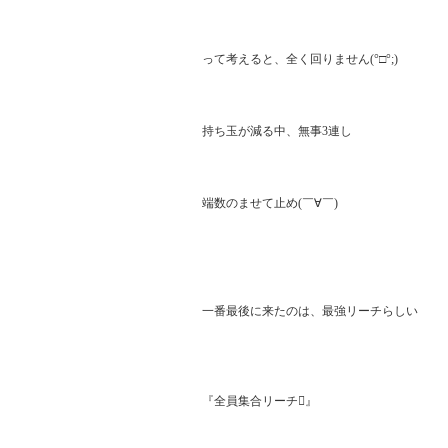
って考えると、全く回りません(°□°;)

持ち玉が減る中、無事3連し

端数のませて止め(￣∀￣)

一番最後に来たのは、最強リーチらしい

『全員集合リーチ』
