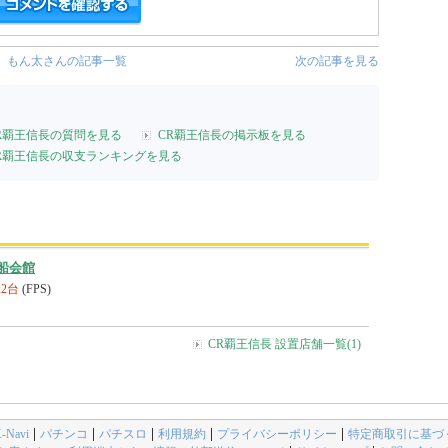
もん太さんの記事一覧
次の記事を見る
R覇王信長の質問を見る
CR覇王信長の掲示板を見る
R覇王信長の収支ランキングを見る
船会館
:2台
(FPS)
CR覇王信長 設置店舗一覧(1)
avi
パチンコ
パチスロ
利用規約
プライバシーポリシー
特定商取引に基づ