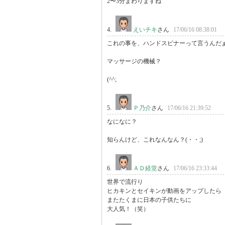
2〜3分まわりますね
4.
えいチキ
さん
17/06/16 08:38:01
これの事を、ハンドスピナーって言うんだぁ
マッサージの機械？

(^^;
5.
Ｐ乃介
さん
17/06/16 21:39:52
なになに？

知らんけど、これなんなん？(・・;)
6.
ＡＤ経堂
さん
17/06/16 23:33:44
世界で流行り

ヒカキンとセイキンが動画をアップしたら

またたくまに日本の子供たちに

大人気！（笑）