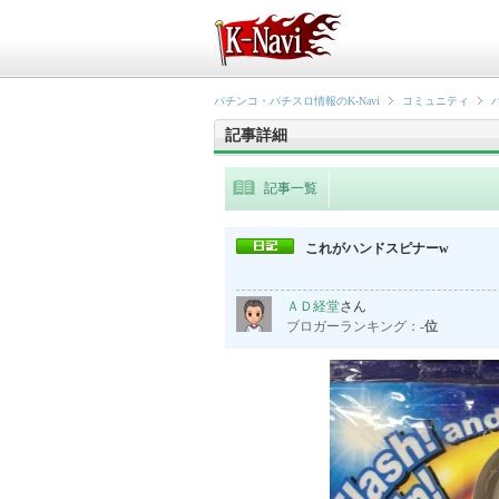
パチンコ・パチスロ情報のK-Navi
コミュニティ
記事詳細
記事一覧
これがハンドスピナーw
ＡＤ経堂
さん
ブロガーランキング：
-位