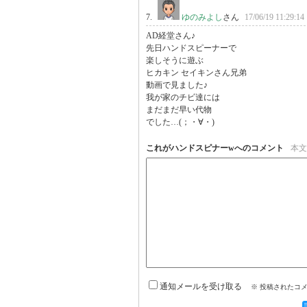
7.
ゆのみよし
さん
17/06/19 11:29:14
AD経堂さん♪

先日ハンドスピーナーで

楽しそうに遊ぶ

ヒカキン セイキンさん兄弟

動画で見ました♪

我が家のチビ達には

まだまだ早い代物

でした…(；・∀・)
これがハンドスピナーwへのコメント
本文
通知メールを受け取る
※ 投稿されたコ