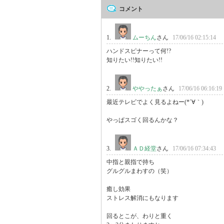
コメント
1.
ムーちん
さん
17/06/16 02:15:14
ハンドスピナーって何!?

知りたい!!知りたい!!
2.
ややったぁ
さん
17/06/16 06:16:19
最近テレビでよく見るよねー(*´∀｀)

やっぱスゴく回るんかな？
3.
ＡＤ経堂
さん
17/06/16 07:34:43
中指と親指で持ち

グルグルまわすの（笑）

癒し効果

ストレス解消にもなります

回るとこが、わりと重く
