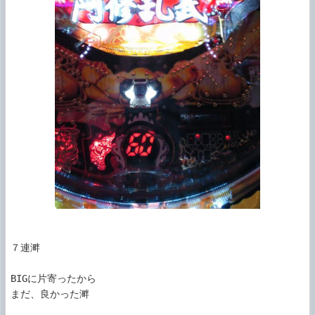
７連溿

BIGに片寄ったから

まだ、良かった溿
