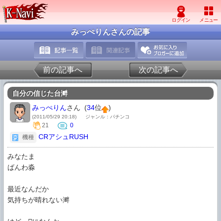
みっぺりんさんの記事
前の記事へ
次の記事へ
自分の信じた台溿
みっぺりん
さん (
34
位
)
(2011/05/29 20:18)
ジャンル：パチンコ
21
0
CRアシュRUSH
機種
みなたま

ばんわ淼

最近なんだか

気持ちが晴れない溿
