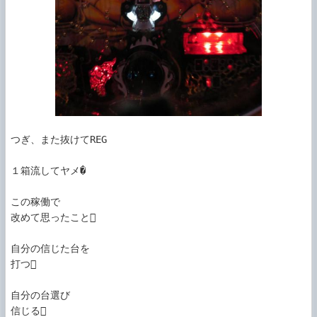
つぎ、また抜けてREG

１箱流してヤメ�

この稼働で

改めて思ったこと

自分の信じた台を

打つ

自分の台選び

信じる
