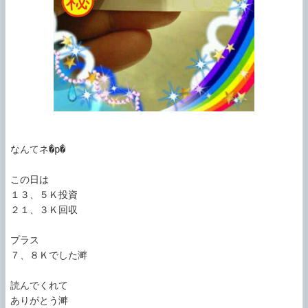
なんてネ�p�

この日は

１３、５Ｋ投資

２１、３Ｋ回収

プラス 

７、８Ｋでした溿 

読んでくれて

ありがとう溿