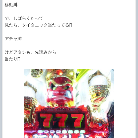
移動溿

で、しばらくたって

見たら、タイタニック当たってる

アチャ溿

けどアタシも、先読みから

当たり
