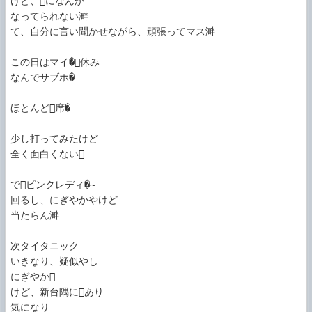
けど、になんか

なってられない溿

て、自分に言い聞かせながら、頑張ってマス溿

この日はマイ�休み

なんでサブホ�

ほとんど席�

少し打ってみたけど

全く面白くない

でピンクレディ�~

回るし、にぎやかやけど

当たらん溿

次タイタニック

いきなり、疑似やし

にぎやか

けど、新台隅にあり

気になり
