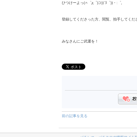
ひつけーよっ(∩゜д゜)⊃))`З゜))・:゜,

登録してくださった方、閲覧、拍手してくださ
みなさんにご武運を！

前の記事を見る