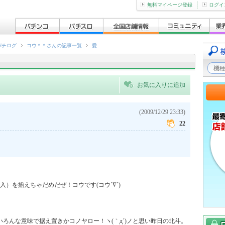
無料マイページ登録
ログイ
パチログ
コウ＊＊さんの記事一覧
愛
お気に入りに追加
(2009/12/29 23:33)
22
）を揃えちゃだめだぜ！コウです(コウ´∇`)

ろんな意味で据え置きかコノヤロー！ヽ(｀д´)ノと思い昨日の北斗。
