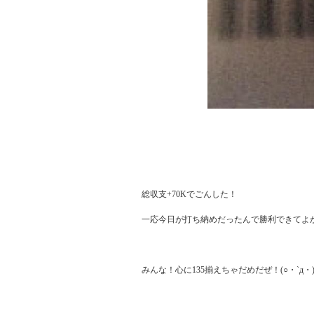
総収支+70Kでごんした！

一応今日が打ち納めだったんで勝利できてよか
みんな！心に135揃えちゃだめだぜ！(○・`д・)