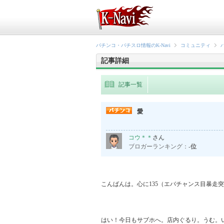
パチンコ・パチスロ情報のK-Navi
コミュニティ
記事詳細
記事一覧
愛
コウ＊＊
さん
ブロガーランキング：
-位
こんばんは。心に135（エバチャンス目暴走突入
はい！今日もサブホへ。店内ぐるり。うむ。い