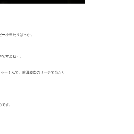
ー小当たりばっか。

ですよね）。

しゃー！んで、前田慶次のリーチで当たり！



です。
