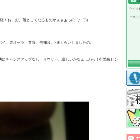
ケイナビ
パスワ
お、お、落としてなるものかぁぁぁっ((;゜д゜)))

イ、赤オーラ、背景、告知音。7連くらいしましたの。

他にチャンスアップなし、サウザー…厳しいかなぁ…わっ！打撃痕ピン