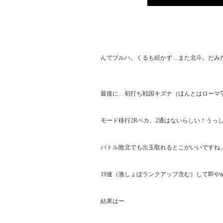
んでブルハ。くるも続かず…また北斗。だみだ
最後に…初打ち戦国キズナ（ほんとはローマ字
モード移行2Rペカ。2通はないらしい！うっ
バトル敗北でも出玉取れるとこがいいですね。
19連（激しょぼランクアップ含む）して即やめ
結果はー
