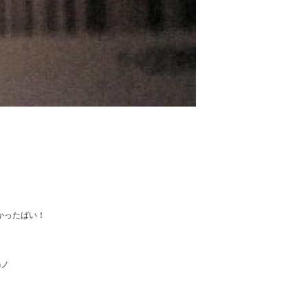
ったばい！

ノ
