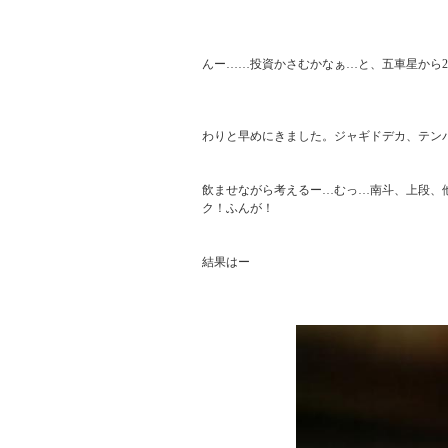
んー……投資かさむかなぁ…と、五車星から2確！
わりと早めにきました。ジャギドデカ、テンパ
飲ませながら考えるー…むっ…南斗、上段、
ク！ふんが！

結果はー
