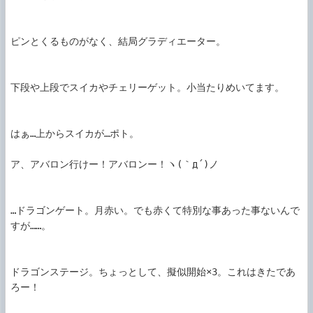
ピンとくるものがなく、結局グラディエーター。

下段や上段でスイカやチェリーゲット。小当たりめいてます。

はぁ…上からスイカが…ポト。

ア、アバロン行けー！アバロンー！ヽ(｀д´)ノ

…ドラゴンゲート。月赤い。でも赤くて特別な事あった事ないんで
すが……。

ドラゴンステージ。ちょっとして、擬似開始×3。これはきたであ
ろー！
