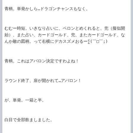
青柄。単発かしら…ドラゴンチャンスもなく。

むむー時短。いきなり占いに、ペロンとめくれると、兜（擬似開
始）、また占い、カードゴールド、兜、またカードゴールド、な
んか敵の図柄。って右横にデカスズメおるー∑(￣□￣;)

青柄。これはアバロン決定ですわよね！

ラウンド終了、扉が開かれて…アバロン！

が、単発。一箱と半。

白目で全部飲ましました。
