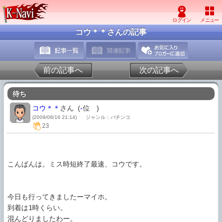
コウ＊＊さんの記事
前の記事へ
次の記事へ
待ち
コウ＊＊
さん (
-
位
)
(2009/08/16 21:14)
ジャンル：パチンコ
23
こんばんは。ミス時短終了最速、コウです。

今日も行ってきましたーマイホ。

到着は1時くらい。

混んどりましたわー。
