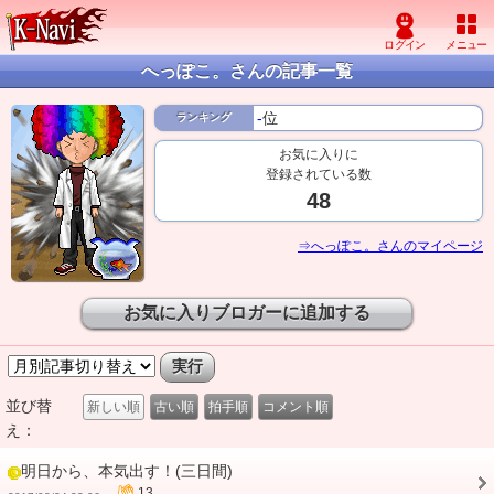
へっぽこ。さんの記事一覧
-
位
ランキング
お気に入りに
登録されている数
48
⇒へっぽこ。さんのマイページ
お気に入りブロガーに追加する
並び替
新しい順
古い順
拍手順
コメント順
え：
明日から、本気出す！(三日間)
13