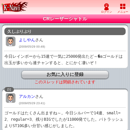
CRレーザーシャトル
久しぶりぶり
よしやん
さん
(2009/05/29 00:49)
今日レインボーから15連で一気に25000発出たど～�aゴールドは
出玉が多いから連チャンすると、とにかく凄いぞ！
お気に入りに登録
このスレッドは閉鎖されています
[1]
アルカン
さん
(2009/05/29 23:41)
ゴールドはたくさん出ますね～。今日シルバーで14連、small=
2、regular=3、残りBIGでしたが11000発でした。パトラッシュ
よりST10G多い分甘い感じがしました。