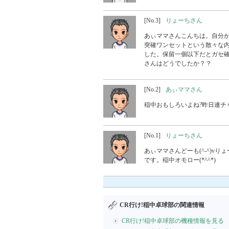
[No.3]
りょーちさん
あぃママさんこんちは。自分
突確ワンセットという散々な
した。保留一個以下だとガセ確
さんはどうでしたか？？
[No.2]
あぃママさん
稲中おもしろいよね?昨日連チ
[No.1]
りょーちさん
あぃママさんどーも(^-^)
です。稲中オモロー(*^^*)
CR行け!稲中卓球部の関連情報
CR行け!稲中卓球部の機種情報を見る