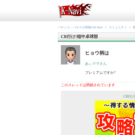
パチンコ・パチスロ情報のK-Navi
コミュニティ
CR行け!稲中卓球部
ヒョウ柄は
あぃママさん
プレミアムですか?
このスレッドは閉鎖されています
CR行