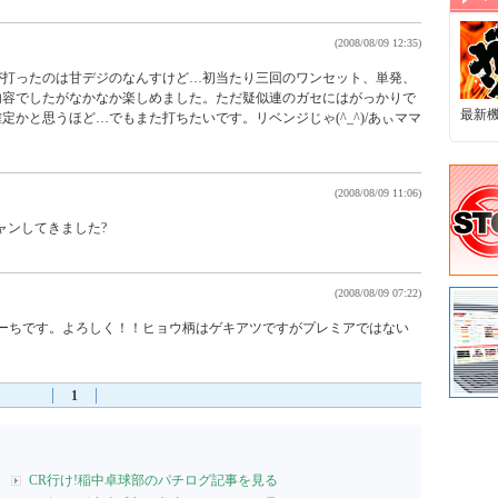
(2008/08/09 12:35)
が打ったのは甘デジのなんすけど…初当たり三回のワンセット、単発、
内容でしたがなかなか楽しめました。ただ疑似連のガセにはがっかりで
最新
定かと思うほど…でもまた打ちたいです。リベンジじゃ(^_^)/あぃママ
(2008/08/09 11:06)
ャンしてきました?
(2008/08/09 07:22)
vりょーちです。よろしく！！ヒョウ柄はゲキアツですがプレミアではない
1
CR行け!稲中卓球部のパチログ記事を見る