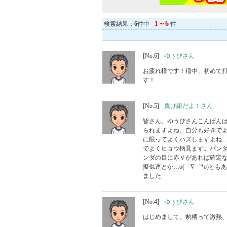
1～6
検索結果：
6
件中
件
[No.6]
ゆぅぴさん
お疲れ様です！稲中、初めて
す！
[No.5]
負け組だよ！さん
皆さん、ゆうぴさんこんばんはo(^
られますよね。自分も好きで
に限ってよくハズしますよね…
でよくヒョウ柄見ます。パン
ンダの目に赤Ｖがあれば確定なん
擬似連とか…o(゜∇゜*o)とも
ました
[No.4]
ゆぅぴさん
はじめまして。豹柄って激熱、確定