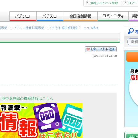
無料マイページ登録
ログイ
掲示板
パチンコ機種別掲示板
CR行け!稲中卓球部
ヒョウ柄は
(2008/08/08 23:45)
け!稲中卓球部の機種情報はこちら