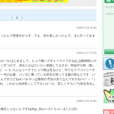
ケイナビ
パスワ
1
(2008/11/28 18:48)
打ったんで意味分からず…でも、何か楽しかったんで、また行ってみま
(2008/11/27 23:59)
-^)o はじめまして。ヒョウ柄ハズすとツライですね(|||_|||)精神的にや
よく打つので、演出とかはだいたい把握してますが、時短中の時（後）
(｀へ´)いろんなリーチでヒョウ柄は見るけど、中でもラブコメリーチ
ダ一号のお腹、パンダに乗っている井沢が持ってる旗の色などです…パ
ですけどねo(^-^)o やっぱ最初の予告が全てなんですかねー(＾～＾)
あれ、これから先仲良くして下さい(≧▽≦)ゞ宜しくデス('-^*)/長文失礼し
(2008/11/26 23:09)
じゃないんですね(&gt;_&lt;)ハズレちゃいました(泣)