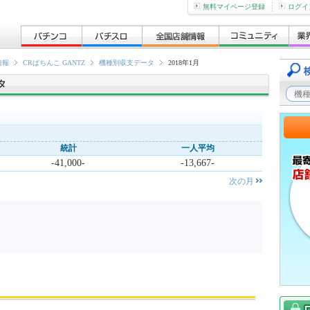
無料マイページ登録
ログイ
情報
CRぱちんこ GANTZ
機種別収支データ
2018年1月
タ
統計
一人平均
-41,000-
-13,667-
次の月