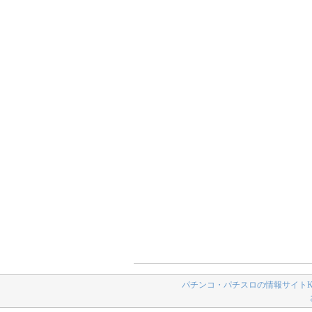
パチンコ・パチスロの情報サイトK-N