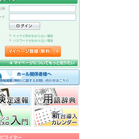
ID
ード
ケイナビIDがわからない場合
パスワードがわからない場合