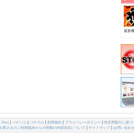
最新
avi
パチンコ
パチスロ
利用規約
プライバシーポリシー
特定商取引に基づ
お客さまのご利用端末からの情報の外部送信について
サイトマップ
お問い合わ