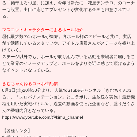
る「傾奇よろづ屋」に加え、今年は新たに「花慶チンチロ」のコーナ
ーも設置。出目に応じてプレゼントが変化する企画も用意されてい
る。
マスコットキャラクターによるホール紹介
歴代最大数の17ホールが集結。各ホール様のアピールと共に、実店
舗で活躍しているスタッフや、アイドル店員さんがステージを盛り上
げていく。
ステージ以外でも、ホールが取り組んでいる活動を来場者に届けるこ
とで業界のイメージアップと、ホールをより身近に感じて頂けるよう
なイベントとなっている。
きむちゃんねるコラボ生配信
8月3日(土)20時30分より、人気YouTubeチャンネル「きむちゃんね
る」、「スロパチステーション」とコラボし、生放送を実施！最新機
種を用いた実戦バトルや、過去の動画を使った企画など、盛りだくさ
んの番組内容となっている。
https://www.youtube.com/@kimu_channel
【各種リンク】