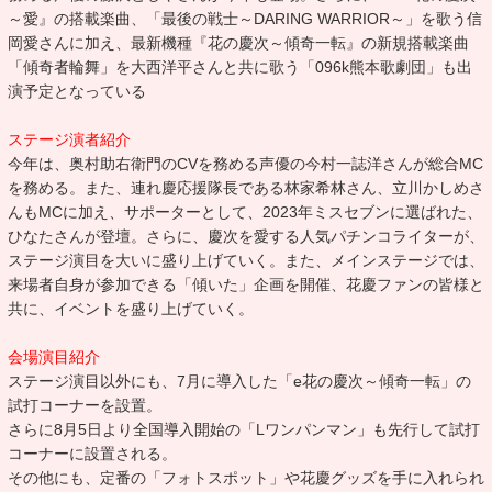
～愛』の搭載楽曲、「最後の戦士～DARING WARRIOR～」を歌う信
岡愛さんに加え、最新機種『花の慶次～傾奇一転』の新規搭載楽曲
「傾奇者輪舞」を大西洋平さんと共に歌う「096k熊本歌劇団」も出
演予定となっている
ステージ演者紹介
今年は、奥村助右衛門のCVを務める声優の今村一誌洋さんが総合MC
を務める。また、連れ慶応援隊長である林家希林さん、立川かしめさ
んもMCに加え、サポーターとして、2023年ミスセブンに選ばれた、
ひなたさんが登壇。さらに、慶次を愛する人気パチンコライターが、
ステージ演目を大いに盛り上げていく。また、メインステージでは、
来場者自身が参加できる「傾いた」企画を開催、花慶ファンの皆様と
共に、イベントを盛り上げていく。
会場演目紹介
ステージ演目以外にも、7月に導入した「e花の慶次～傾奇一転」の
試打コーナーを設置。
さらに8月5日より全国導入開始の「Lワンパンマン」も先行して試打
コーナーに設置される。
その他にも、定番の「フォトスポット」や花慶グッズを手に入れられ