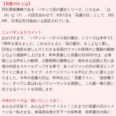
【花慶の日 とは】
同社看板機種である「パチンコ花の慶次シリーズ」にちなみ、「は
（8）な（7）」の語呂合わせで、8月7日を「花慶の日」として、201
0年、日本記念日協会にも認定されている。
ニューギンよりコメント
おかげさまで、「パチンコ・パチスロ花の慶次」シリーズは本年で1
7周年を迎えました。これもひとえに「花の慶次」をこよなく愛し、
日頃より遊技を楽しんでくださる全国のファンの皆様のご愛顧の賜物
と心より感謝申し上げます。昨年実施した花慶の日2023では、お客
様による声出しの解禁、人数制限の撤廃など、前向きな話題と共に会
場や内容をスケールアップする事で、多くのファンの方が東京ビッグ
サイトに集まり、ライブ、ステージイベントを中心に大いに盛り上が
りました。今年の花慶の日は、昨年以上に「花慶ファン」「遊技機フ
ァン」すべてに喜ばれるパフォーマンスを展開し、この夏一番の思い
出となるイベントを目指します。
今年のテーマは「傾いていこうぜ！」
みんなが主役で、みんながアーティスト！これまでの花慶の日のイメ
ージを一転させる、来場者自身が天下一の傾奇者、前田慶次の様に