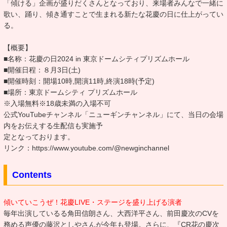
「傾ける」企画が盛りだくさんとなっており、来場者みんなで一緒に
歌い、踊り、傾き通すことで生まれる新たな花慶の日に仕上がってい
る。
【概要】
■名称：花慶の日2024 in 東京ドームシティプリズムホール
■開催日程：８月3日(土)
■開催時刻：開場10時,開演11時,終演18時(予定)
■場所：東京ドームシティ プリズムホール
※入場無料※18歳未満の入場不可
公式YouTubeチャンネル「ニューギンチャンネル」にて、当日の会場
内をお伝えする生配信も実施予
定となっております。
リンク：https://www.youtube.com/@newginchannel
Contents
傾いていこうぜ！花慶LIVE・ステージを盛り上げる演者
毎年出演しているる角田信朗さん、大西洋平さん、前田慶次のCVを
務める声優の藤沢としやさんが今年も登場。さらに、『CR花の慶次