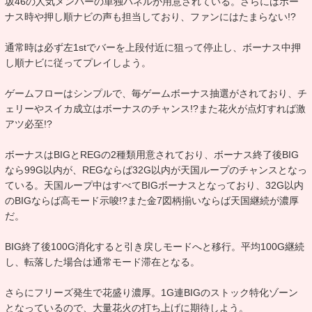
坂46の人気メンバーの単独パネルが用意されている。さらにはボー
ナス時や押し順ナビの声も担当しており、ファンにはたまらない!?
通常時は必ず左1stでバーを上段付近に狙って停止し、ボーナス中押
し順ナビに従ってプレイしよう。
ゲームフローはシンプルで、毎ゲームボーナス抽選がされており、チ
ェリーやスイカ成立はボーナスのチャンス!?また花火が点灯すれば激
アツ必至!?
ボーナスはBIGとREGの2種類用意されており、ボーナス終了後BIG
なら99G以内が、REGならば32G以内が天国ループのチャンスとなっ
ている。天国ループ中はすべてBIGボーナスとなっており、32G以内
のBIGならば高モード示唆!?また金7図柄揃いならば天国継続が濃厚
だ。
BIG終了後100G消化すると引き戻しモードへと移行。平均100G継続
し、転落した場合は通常モード滞在となる。
さらにフリーズ発生で花盛り濃厚。1G連BIGのストック特化ゾーン
となっているので、大量花火の打ち上げに期待しよう。