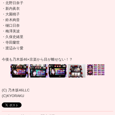
・北野日奈子
・新内眞衣
・大園桃子
・鈴木絢音
・樋口日奈
・梅澤美波
・久保史緒里
・寺田蘭世
・渡辺みり愛
今後も乃木坂46×京楽から目が離せない！？
(C) 乃木坂46LLC
(C)KYORAKU