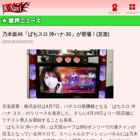
乃木坂46「ぱちスロ 沖ハナ-30」が登場！(京楽)
(2021年04月07日)
京楽産業．株式会社は4月7日、パチスロ新機種となる「ぱちスロ 冲
ハナ-３０」のリリースを発表した。さらに4月19日より一部店舗に
てテスト導入を開始することも発表。
「ぱちスロ 沖ハナ-30」は天国ループはBIGオンリーでの連チャンが
目玉となっている沖スロで、スペシャルエディションパネルには乃木