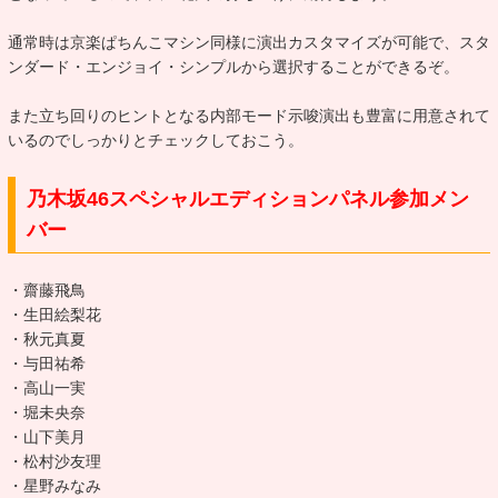
通常時は京楽ぱちんこマシン同様に演出カスタマイズが可能で、スタ
ンダード・エンジョイ・シンプルから選択することができるぞ。
また立ち回りのヒントとなる内部モード示唆演出も豊富に用意されて
いるのでしっかりとチェックしておこう。
乃木坂46スペシャルエディションパネル参加メン
バー
・齋藤飛鳥
・生田絵梨花
・秋元真夏
・与田祐希
・高山一実
・堀未央奈
・山下美月
・松村沙友理
・星野みなみ